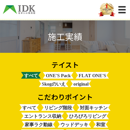
施工実績
すべて
ONE'S Pack
FLAT ONE'S
Skogのいえ
original
すべて
リビング階段
対面キッチン
エントランス収納
ひろびろリビング
家事ラク動線
ウッドデッキ
和室