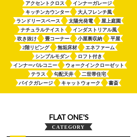
アクセントクロス
インナーガレージ
キッチンカウンター
大人フレンチ風
ランドリースペース
太陽光発電
屋上庭園
ナチュラルテイスト
インダストリアル風
吹き抜け
畳コーナー
小屋裏収納
平屋
2階リビング
無垢床材
エネファーム
シンプルモダン
ロフト付き
インナーバルコニー
ウォークインクローゼット
テラス
勾配天井
二世帯住宅
バイクガレージ
キャットウォーク
書斎
FLAT ONE'S
CATEGORY