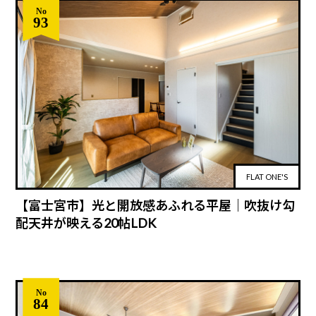
No
93
FLAT ONE'S
【富士宮市】光と開放感あふれる平屋｜吹抜け勾
配天井が映える20帖LDK
No
84