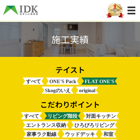
施工実績
すべて
ONE'S Pack
FLAT ONE'S
Skogのいえ
original
すべて
リビング階段
対面キッチン
エントランス収納
ひろびろリビング
家事ラク動線
ウッドデッキ
和室