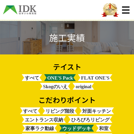
施工実績
すべて
ONE'S Pack
FLAT ONE'S
Skogのいえ
original
すべて
リビング階段
対面キッチン
エントランス収納
ひろびろリビング
家事ラク動線
ウッドデッキ
和室