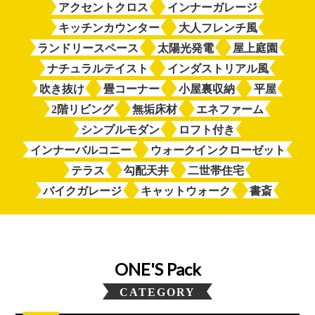
アクセントクロス
インナーガレージ
キッチンカウンター
大人フレンチ風
ランドリースペース
太陽光発電
屋上庭園
ナチュラルテイスト
インダストリアル風
吹き抜け
畳コーナー
小屋裏収納
平屋
2階リビング
無垢床材
エネファーム
シンプルモダン
ロフト付き
インナーバルコニー
ウォークインクローゼット
テラス
勾配天井
二世帯住宅
バイクガレージ
キャットウォーク
書斎
ONE'S Pack
CATEGORY