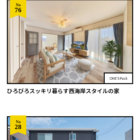
No
76
ONE'S Pack
ひろびろスッキリ暮らす西海岸スタイルの家
No
28