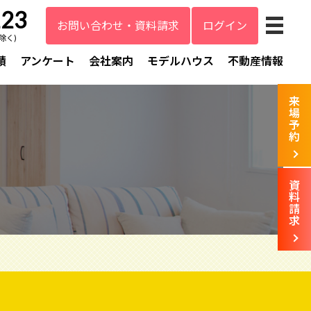
123
お問い合わせ・資料請求
ログイン
除く)
績
アンケート
会社案内
モデルハウス
不動産情報
来
場
予
約
資
料
請
求