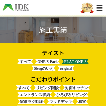
施工実績
すべて
ONE'S Pack
FLAT ONE'S
Skogのいえ
original
すべて
リビング階段
対面キッチン
エントランス収納
ひろびろリビング
家事ラク動線
ウッドデッキ
和室