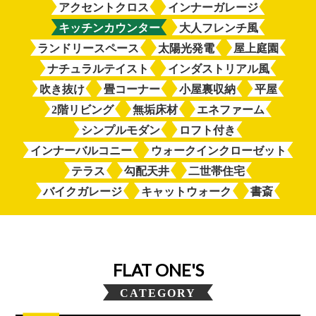
アクセントクロス
インナーガレージ
キッチンカウンター
大人フレンチ風
ランドリースペース
太陽光発電
屋上庭園
ナチュラルテイスト
インダストリアル風
吹き抜け
畳コーナー
小屋裏収納
平屋
2階リビング
無垢床材
エネファーム
シンプルモダン
ロフト付き
インナーバルコニー
ウォークインクローゼット
テラス
勾配天井
二世帯住宅
バイクガレージ
キャットウォーク
書斎
FLAT ONE'S
CATEGORY