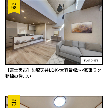
No
98
FLAT ONE'S
【富士宮市】勾配天井LDK×大容量収納×家事ラク
動線の住まい
No
77