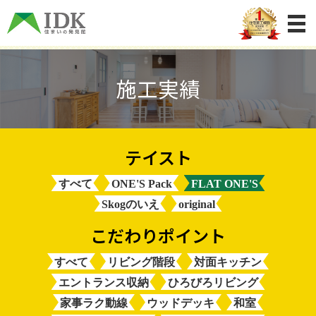
施工実績
すべて
ONE'S Pack
FLAT ONE'S
Skogのいえ
original
すべて
リビング階段
対面キッチン
エントランス収納
ひろびろリビング
家事ラク動線
ウッドデッキ
和室