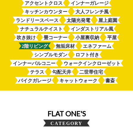
アクセントクロス
インナーガレージ
キッチンカウンター
大人フレンチ風
ランドリースペース
太陽光発電
屋上庭園
ナチュラルテイスト
インダストリアル風
吹き抜け
畳コーナー
小屋裏収納
平屋
2階リビング
無垢床材
エネファーム
シンプルモダン
ロフト付き
インナーバルコニー
ウォークインクローゼット
テラス
勾配天井
二世帯住宅
バイクガレージ
キャットウォーク
書斎
FLAT ONE'S
CATEGORY