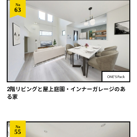
No
63
ONE'S Pack
2階リビングと屋上庭園・インナーガレージのあ
る家
No
55