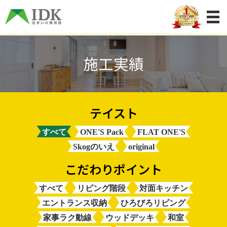
施工実績
すべて
ONE'S Pack
FLAT ONE'S
Skogのいえ
original
すべて
リビング階段
対面キッチン
エントランス収納
ひろびろリビング
家事ラク動線
ウッドデッキ
和室