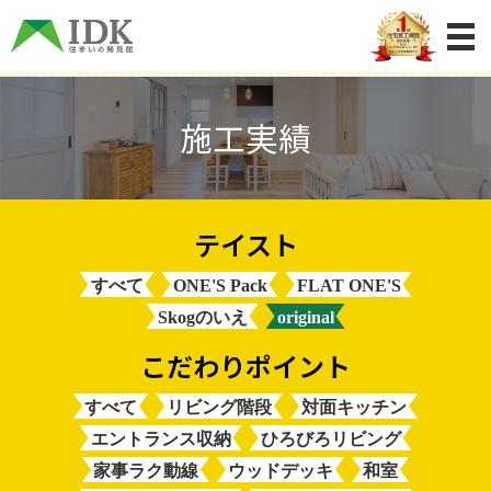
施工実績
すべて
ONE'S Pack
FLAT ONE'S
Skogのいえ
original
すべて
リビング階段
対面キッチン
エントランス収納
ひろびろリビング
家事ラク動線
ウッドデッキ
和室