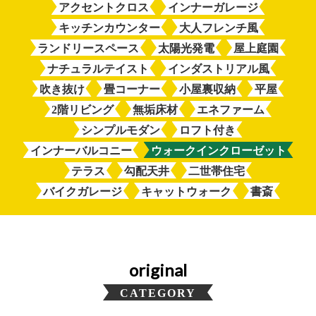
アクセントクロス
インナーガレージ
キッチンカウンター
大人フレンチ風
ランドリースペース
太陽光発電
屋上庭園
ナチュラルテイスト
インダストリアル風
吹き抜け
畳コーナー
小屋裏収納
平屋
2階リビング
無垢床材
エネファーム
シンプルモダン
ロフト付き
インナーバルコニー
ウォークインクローゼット
テラス
勾配天井
二世帯住宅
バイクガレージ
キャットウォーク
書斎
original
CATEGORY