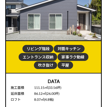
リビング階段
対面キッチン
エントランス収納
家事ラク動線
吹き抜け
平屋
DATA
施工面積
111.15㎡(33.56坪)
延床面積
86.12㎡(26.00坪)
ロフト
8.07㎡(4.8帖)