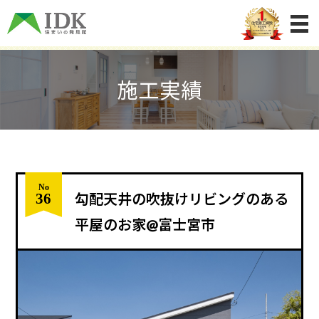
施工実績
No
36
勾配天井の吹抜けリビングのある
平屋のお家@富士宮市