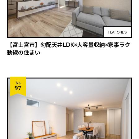
FLAT ONE'S
【富士宮市】勾配天井LDK×大容量収納×家事ラク
動線の住まい
No
97