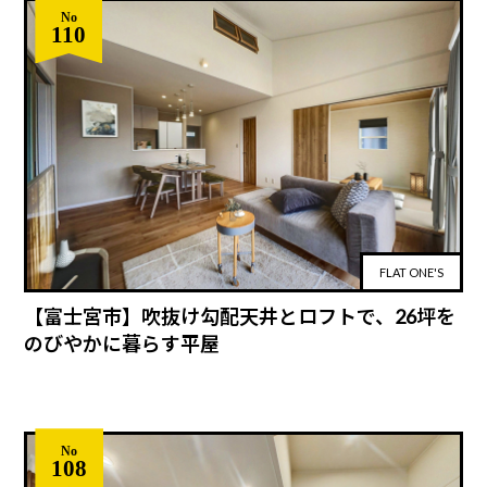
No
110
FLAT ONE'S
【富士宮市】吹抜け勾配天井とロフトで、26坪を
のびやかに暮らす平屋
No
108