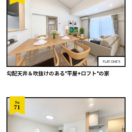
FLAT ONE'S
勾配天井＆吹抜けのある”平屋+ロフト”の家
No
71