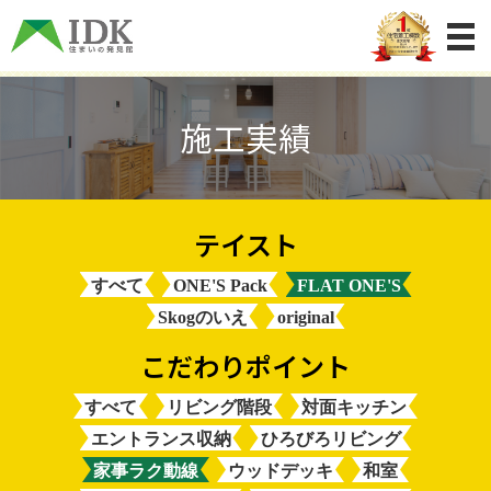
施工実績
すべて
ONE'S Pack
FLAT ONE'S
Skogのいえ
original
すべて
リビング階段
対面キッチン
エントランス収納
ひろびろリビング
家事ラク動線
ウッドデッキ
和室