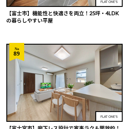
FLAT ONE'S
【富士市】機能性と快適さを両立！25坪・4LDK
の暮らしやすい平屋
No
89
FLAT ONE'S
【富士宮市】廊下レス設計で家事ラク＆開放的！