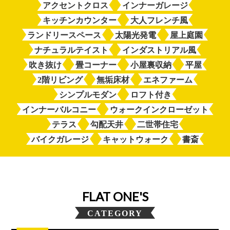
アクセントクロス
インナーガレージ
キッチンカウンター
大人フレンチ風
ランドリースペース
太陽光発電
屋上庭園
ナチュラルテイスト
インダストリアル風
吹き抜け
畳コーナー
小屋裏収納
平屋
2階リビング
無垢床材
エネファーム
シンプルモダン
ロフト付き
インナーバルコニー
ウォークインクローゼット
テラス
勾配天井
二世帯住宅
バイクガレージ
キャットウォーク
書斎
FLAT ONE'S
CATEGORY