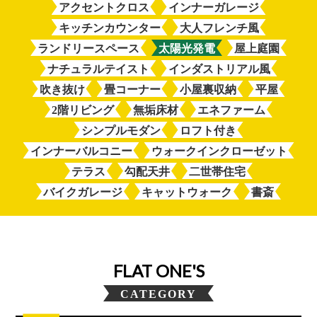
アクセントクロス
インナーガレージ
キッチンカウンター
大人フレンチ風
ランドリースペース
太陽光発電
屋上庭園
ナチュラルテイスト
インダストリアル風
吹き抜け
畳コーナー
小屋裏収納
平屋
2階リビング
無垢床材
エネファーム
シンプルモダン
ロフト付き
インナーバルコニー
ウォークインクローゼット
テラス
勾配天井
二世帯住宅
バイクガレージ
キャットウォーク
書斎
FLAT ONE'S
CATEGORY