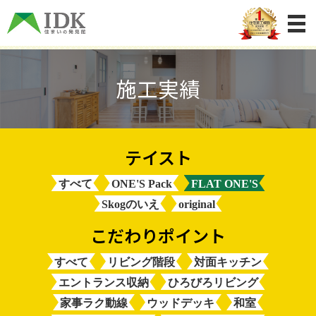
施工実績
すべて
ONE'S Pack
FLAT ONE'S
Skogのいえ
original
すべて
リビング階段
対面キッチン
エントランス収納
ひろびろリビング
家事ラク動線
ウッドデッキ
和室