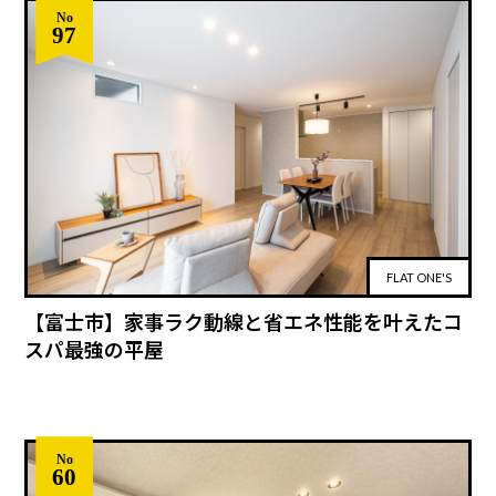
No
97
FLAT ONE'S
【富士市】家事ラク動線と省エネ性能を叶えたコ
スパ最強の平屋
No
60